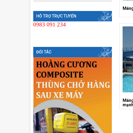
Máng
HỖ TRỢ TRỰC TUYẾN
0983 091 234
ĐỐI TÁC
Máng
mạn