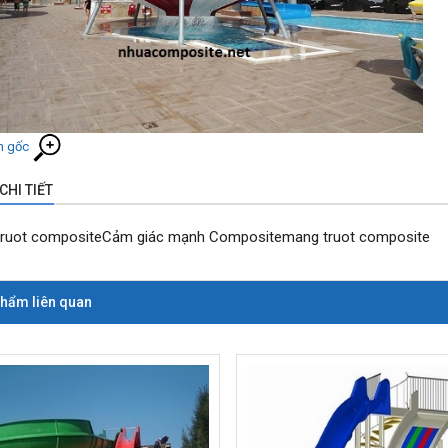
h gốc
CHI TIẾT
ruot compositeCảm giác mạnh Compositemang truot composite
hẩm liên quan