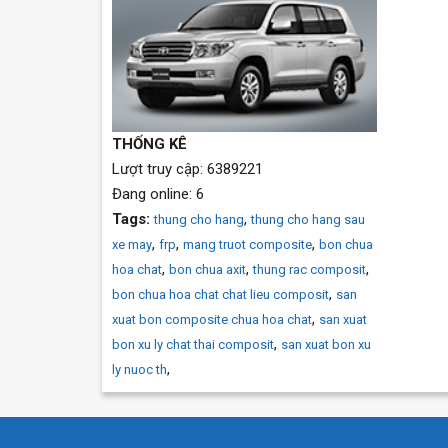
THỐNG KÊ
Lượt truy cập: 6389221
Đang online: 6
Tags:
,
thung cho hang
thung cho hang sau
,
,
,
xe may
frp
mang truot composite
bon chua
,
,
,
hoa chat
bon chua axit
thung rac composit
,
bon chua hoa chat chat lieu composit
san
,
xuat bon composite chua hoa chat
san xuat
,
bon xu ly chat thai composit
san xuat bon xu
,
ly nuoc th