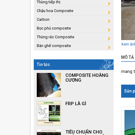
Thùng tiếp thị
Chậu hoa Composite
Carbon
Bọc phủ composite
Thùng rác Composite
Xem ản
Bàn ghế composite
MÔ TẢ 
Tin tức
mang t
COMPOSITE HOÀNG
CƯƠNG
Sản p
FRP LÀ GÌ
TIÊU CHUẨN CHO