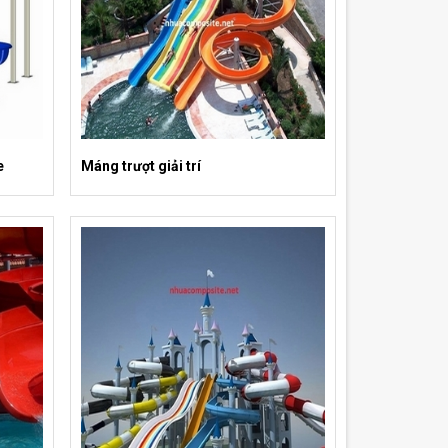
e
Máng trượt giải trí