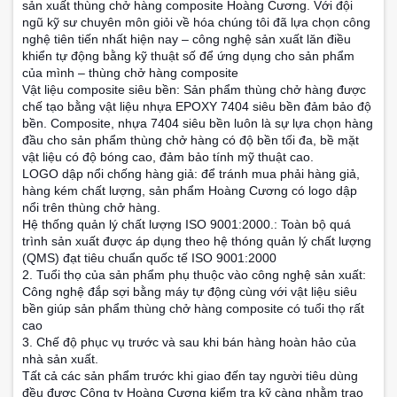
sản xuất thùng chở hàng composite Hoàng Cương. Với đội
ngũ kỹ sư chuyên môn giỏi về hóa chúng tôi đã lựa chọn công
nghệ tiên tiến nhất hiện nay – công nghệ sản xuất lăn điều
khiển tự động bằng kỹ thuật số để ứng dụng cho sản phẩm
của mình – thùng chở hàng composite
Vật liệu composite siêu bền: Sản phẩm thùng chở hàng được
chế tạo bằng vật liệu nhựa EPOXY 7404 siêu bền đảm bảo độ
bền. Composite, nhựa 7404 siêu bền luôn là sự lựa chọn hàng
đầu cho sản phẩm thùng chở hàng có độ bền tối đa, bề mặt
vật liệu có độ bóng cao, đảm bảo tính mỹ thuật cao.
LOGO dập nổi chống hàng giả: để tránh mua phải hàng giả,
hàng kém chất lượng, sản phẩm Hoàng Cương có logo dập
nổi trên thùng chở hàng.
Hệ thống quản lý chất lượng ISO 9001:2000.: Toàn bộ quá
trình sản xuất được áp dụng theo hệ thóng quản lý chất lượng
(QMS) đạt tiêu chuẩn quốc tế ISO 9001:2000
2. Tuổi thọ của sản phẩm phụ thuộc vào công nghệ sản xuất:
Công nghệ đắp sợi bằng máy tự động cùng với vật liệu siêu
bền giúp sản phẩm thùng chở hàng composite có tuổi thọ rất
cao
3. Chế độ phục vụ trước và sau khi bán hàng hoàn hảo của
nhà sản xuất.
Tất cả các sản phẩm trước khi giao đến tay người tiêu dùng
đều được Công ty Hoàng Cương kiểm tra kỹ càng nhằm trao