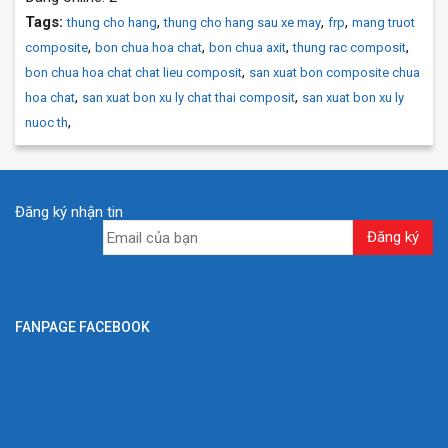
Tags:
,
,
,
thung cho hang
thung cho hang sau xe may
frp
mang truot
,
,
,
,
composite
bon chua hoa chat
bon chua axit
thung rac composit
,
bon chua hoa chat chat lieu composit
san xuat bon composite chua
,
,
hoa chat
san xuat bon xu ly chat thai composit
san xuat bon xu ly
,
nuoc th
Đăng ký nhận tin
FANPAGE FACEBOOK