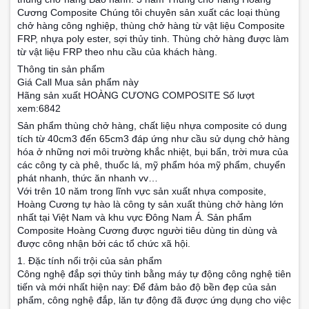
Cương Composite Chúng tôi chuyên sản xuất các loại thùng
chở hàng công nghiệp, thùng chở hàng từ vật liệu Composite
FRP, nhựa poly ester, sợi thủy tinh. Thùng chở hàng được làm
từ vật liệu FRP theo nhu cầu của khách hàng.
Thông tin sản phẩm
Giá Call Mua sản phẩm này
Hãng sản xuất HOÀNG CƯƠNG COMPOSITE Số lượt
xem:6842
Sản phẩm thùng chở hàng, chất liệu nhựa composite có dung
tích từ 40cm3 đến 65cm3 đáp ứng như cầu sử dụng chở hàng
hóa ở những nơi môi trường khắc nhiệt, bụi bẩn, trời mưa của
các công ty cà phê, thuốc lá, mỹ phẩm hóa mỹ phẩm, chuyển
phát nhanh, thức ăn nhanh vv…
Với trên 10 năm trong lĩnh vực sản xuất nhựa composite,
Hoàng Cương tự hào là công ty sản xuất thùng chở hàng lớn
nhất tại Việt Nam và khu vực Đông Nam Á. Sản phẩm
Composite Hoàng Cương được người tiêu dùng tin dùng và
được công nhận bởi các tổ chức xã hội.
1. Đặc tính nổi trội của sản phẩm
Công nghệ đắp sợi thủy tinh bằng máy tự động công nghệ tiên
tiến và mới nhất hiện nay: Để đảm bảo độ bền đẹp của sản
phẩm, công nghệ đắp, lăn tự động đã được ứng dụng cho việc