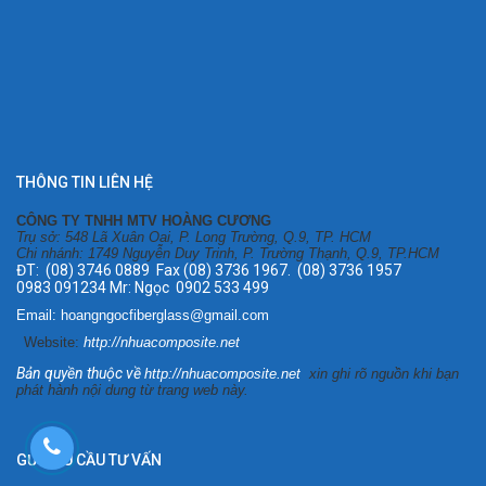
THÔNG TIN LIÊN HỆ
CÔNG TY TNHH MTV HOÀNG CƯƠNG
Trụ sở: 548 Lã Xuân Oai, P. Long Trường, Q.9, TP. HCM
Chi nhánh: 1749 Nguyễn Duy Trinh, P. Trường Thạnh, Q.9, TP.HCM
ĐT: (08) 3746 0889 Fax (08) 3736 1967. (08) 3736 1957
0983 091234 Mr: Ngọc 0902 533 499
Email: hoangngocfiberglass@gmail.com
Website:
http://nhuacomposite.net
Bản quyền thuộc về
http://nhuacomposite.net
xin ghi rõ nguồn khi bạn
phát hành nội dung từ trang web này.
GỬI YÊU CẦU TƯ VẤN