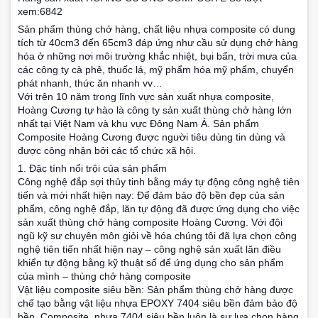
xem:6842
Sản phẩm thùng chở hàng, chất liệu nhựa composite có dung
tích từ 40cm3 đến 65cm3 đáp ứng như cầu sử dụng chở hàng
hóa ở những nơi môi trường khắc nhiệt, bụi bẩn, trời mưa của
các công ty cà phê, thuốc lá, mỹ phẩm hóa mỹ phẩm, chuyển
phát nhanh, thức ăn nhanh vv…
Với trên 10 năm trong lĩnh vực sản xuất nhựa composite,
Hoàng Cương tự hào là công ty sản xuất thùng chở hàng lớn
nhất tại Việt Nam và khu vực Đông Nam Á. Sản phẩm
Composite Hoàng Cương được người tiêu dùng tin dùng và
được công nhận bởi các tổ chức xã hội.
1. Đặc tính nổi trội của sản phẩm
Công nghệ đắp sợi thủy tinh bằng máy tự động công nghệ tiên
tiến và mới nhất hiện nay: Để đảm bảo độ bền đẹp của sản
phẩm, công nghệ đắp, lăn tự động đã được ứng dụng cho việc
sản xuất thùng chở hàng composite Hoàng Cương. Với đội
ngũ kỹ sư chuyên môn giỏi về hóa chúng tôi đã lựa chọn công
nghệ tiên tiến nhất hiện nay – công nghệ sản xuất lăn điều
khiển tự động bằng kỹ thuật số để ứng dụng cho sản phẩm
của mình – thùng chở hàng composite
Vật liệu composite siêu bền: Sản phẩm thùng chở hàng được
chế tạo bằng vật liệu nhựa EPOXY 7404 siêu bền đảm bảo độ
bền. Composite, nhựa 7404 siêu bền luôn là sự lựa chọn hàng